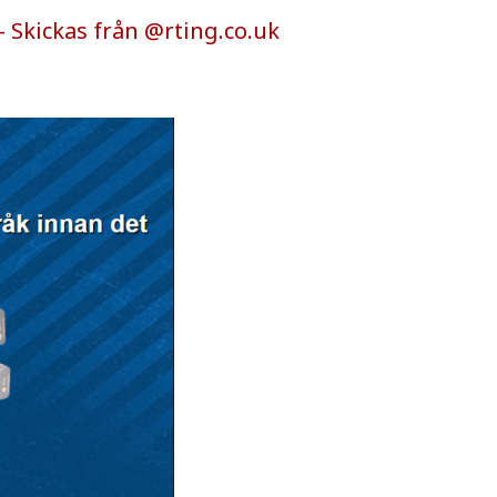
– Skickas från
@rting.co.uk