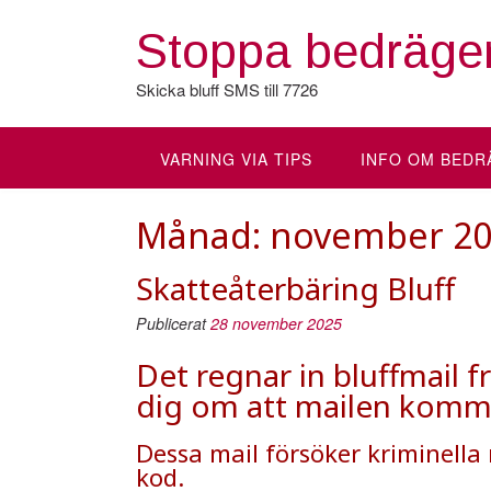
Hoppa
till
Stoppa bedräger
innehåll
Skicka bluff SMS till 7726
VARNING VIA TIPS
INFO OM BEDR
Månad:
november 2
Skatteåterbäring Bluff
Publicerat
28 november 2025
Det regnar in bluffmail 
dig om att mailen komme
Dessa mail försöker kriminella n
kod.