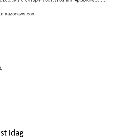
te.amazonaws.com
t.
st Idag