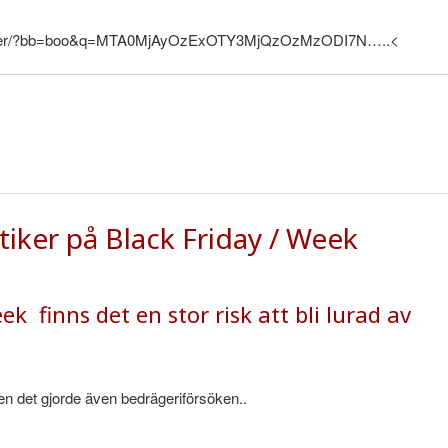
l-rfolder/?bb=boo&q=MTA0MjAyOzExOTY3MjQzOzMzODI7N…..<
tiker på Black Friday / Week
ek finns det en stor risk att bli lurad av
n det gjorde även bedrägeriförsöken..