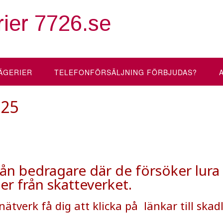
ier 7726.se
ÄGERIER
TELEFONFÖRSÄLJNING FÖRBJUDAS?
025
från bedragare där de försöker lura
r från skatteverket.
ätverk få dig att klicka på länkar till skadl