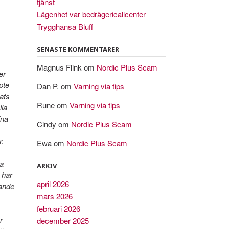
tjänst
Lägenhet var bedrägericallcenter
Trygghansa Bluff
SENASTE KOMMENTARER
Magnus Flink
om
Nordic Plus Scam
er
pte
Dan P.
om
Varning via tips
kats
Rune
om
Varning via tips
lla
ina
Cindy
om
Nordic Plus Scam
r.
Ewa
om
Nordic Plus Scam
ma
ARKIV
 har
april 2026
nande
mars 2026
februari 2026
r
december 2025