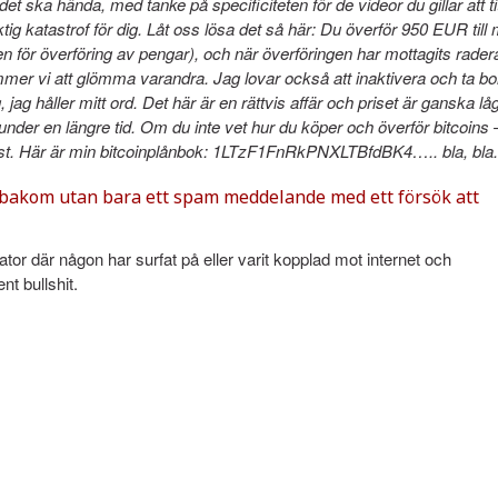
 det ska hända, med tanke på specificiteten för de videor du gillar att ti
tig katastrof för dig. Låt oss lösa det så här: Du överför 950 EUR till 
ten för överföring av pengar), och när överföringen har mottagits rader
mmer vi att glömma varandra. Jag lovar också att inaktivera och ta bor
jag håller mitt ord. Det här är en rättvis affär och priset är ganska låg
ik under en längre tid. Om du inte vet hur du köper och överför bitcoins 
t. Här är min bitcoinplånbok: 1LTzF1FnRkPNXLTBfdBK4….. bla, bla.
re bakom utan bara ett spam meddelande med ett försök att
tor där någon har surfat på eller varit kopplad mot internet och
nt bullshit.