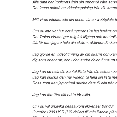
Alla data har kopierats från din enhet till våra servr
Det fanns också en videoinspelning från din kamera
Mitt virus infekterade din enhet via en webbplats
Om du inte vet hur det fungerar ska jag berätta om
Det Trojan viruset ger mig full tillgång och kontro
Därför kan jag se hela din skärm, aktivera din ka
Jag gjorde en videofilmning av din skärm och kam
dig som onanerar, och i den andra delen finns en p
Jag kan se hela din kontaktlista från din telefon oc
Jag kan skicka den här videon till hela din lista m
Dessutom kan jag också skicka data till alla från 
Jag kan förstöra ditt rykte för alltid.
Om du vill undvika dessa konsekvenser bör du:
Överför 1200 USD (US-dollar) till min Bitcoin-plå