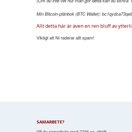
(Om du inte vet hur man gör detta kan du skriva “
Min Bitcoin-plånbok (BTC Wallet): bc1qydca73qe8q.
Allt detta här är även en ren bluff av ytter
Viktigt att Ni raderar allt spam!
SAMARBETE?
Vill du samarbeta med 7726.se idiellt