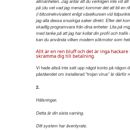
allmänheten. Jag antar att du verkligen inte vill att
på (du vet vad jag menar) kommer det att bli en rik
(i bitcoinekvivalent enligt växelkursen vid tidpunk
jag alla dessa snuskiga saker direkt. Efter det ko
skadlig programvara från dina enheter. Lita på mig, 
med tanke på att jag har kollat ​​din profil och traf
kan du använda vilken modern sökmotor som hels
Allt är en ren bluff och det är inga hacka
skrämma dig till betalning.
Vi hade altså inte satt upp något konto på någon da
påståendet om installerad ”trojan virus” är därför re
2.
Hälsningar,
Detta är din sista varning.
Ditt system har äventyrats.