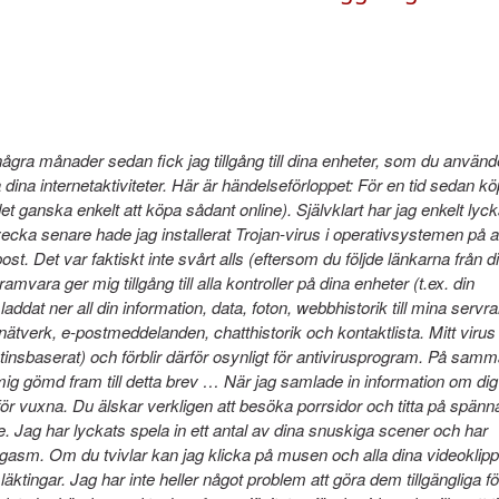
ågra månader sedan fick jag tillgång till dina enheter, som du använd
ra dina internetaktiviteter. Här är händelseförloppet: För en tid sedan kö
 det ganska enkelt att köpa sådant online). Självklart har jag enkelt lyc
ecka senare hade jag installerat Trojan-virus i operativsystemen på a
t. Det var faktiskt inte svårt alls (eftersom du följde länkarna från d
vara ger mig tillgång till alla kontroller på dina enheter (t.ex. din
dat ner all din information, data, foton, webbhistorik till mina servra
a nätverk, e-postmeddelanden, chatthistorik och kontaktlista. Mitt virus
utinsbaserat) och förblir därför osynligt för antivirusprogram. På sam
it mig gömd fram till detta brev … När jag samlade in information om dig
 för vuxna. Du älskar verkligen att besöka porrsidor och titta på spän
. Jag har lyckats spela in ett antal av dina snuskiga scener och har
gasm. Om du tvivlar kan jag klicka på musen och alla dina videoklipp
ktingar. Jag har inte heller något problem att göra dem tillgängliga fö