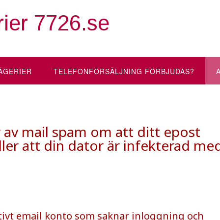
ier 7726.se
ÄGERIER
TELEFONFÖRSÄLJNING FÖRBJUDAS?
v mail spam om att ditt epost
ller att din dator är infekterad me
aktivt email konto som saknar inloggning och