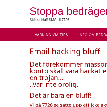
Hoppa
till
Stoppa bedräger
innehåll
Skicka bluff SMS till 7726
VARNING VIA TIPS
INFO OM BEDR
Email hacking bluff
Det förekommer massor a
konto skall vara hackat e
en trojan…
..Var inte orolig.
Det är bara en bluff!
Vi på 7726.se satte upp ett icke 