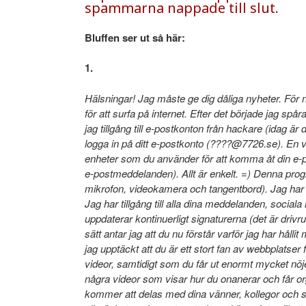
spammarna nappade till slut.
Bluffen ser ut så här:
1.
Hälsningar! Jag måste ge dig dåliga nyheter. För n
för att surfa på internet. Efter det började jag spå
jag tillgång till e-postkonton från hackare (idag är
logga in på ditt e-postkonto (????@7726.se). En v
enheter som du använder för att komma åt din e-pos
e-postmeddelanden). Allt är enkelt. =) Denna program
mikrofon, videokamera och tangentbord). Jag har lad
Jag har tillgång till alla dina meddelanden, social
uppdaterar kontinuerligt signaturerna (det är drivr
sätt antar jag att du nu förstår varför jag har håll
jag upptäckt att du är ett stort fan av webbplatser
videor, samtidigt som du får ut enormt mycket nöje
några videor som visar hur du onanerar och får or
kommer att delas med dina vänner, kollegor och slä