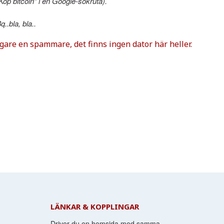
Köp bitcoin” i en Google-sökruta).
.bla, bla..
ligare en spammare, det finns ingen dator här heller.
LÄNKAR & KOPPLINGAR
Driver du en hemsida med samma