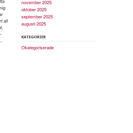
tta
november 2025
mig
oktober 2025
ar
september 2025
t all
augusti 2025
t,
–
KATEGORIER
.
.
Okategoriserade