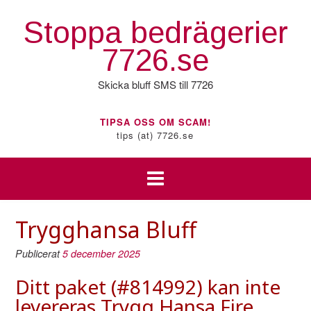
Hoppa
till
Stoppa bedrägerier
innehåll
7726.se
Skicka bluff SMS till 7726
TIPSA OSS OM SCAM!
tips (at) 7726.se
Trygghansa Bluff
Publicerat
5 december 2025
Ditt paket (#814992) kan inte
levereras Trygg Hansa Fire