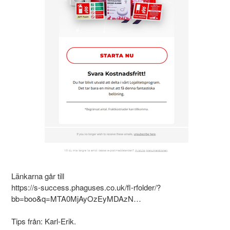
Länkarna går till
https://s-success.phaguses.co.uk/fl-rfolder/?
bb=boo&q=MTA0MjAyOzEyMDAzN…
Tips från: Karl-Erik.